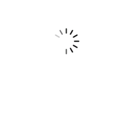
SERVAL CALVILLO
BOULEVARD RODOLFO LANDEROS KM 49.5, CALVILLO, AGUASCALIENTES, CALVILLO - 20800